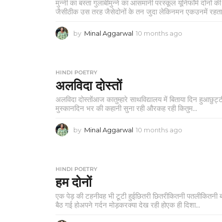
मुन्नी का बस्ता गुलाबीमुन्ने का आसमानी परस्कूल यूनिफॉर्म दोनों
जैसीठीक उस तरह जैसेदोनों के तन जुदा लेकिनमन एकउनमें रहता.
by
Minal Aggarwal
10 months ago
1
0
m
o
n
HINDI POETRY
t
अलविदा दोस्तों
h
अलविदा दोस्तोंआज कातुम्हारे साथविद्यालय में बिताया दिन हुआछुट्
s
मुस्कानदिन भर की कहानी सुना रही औरकह रही कितुम...
a
g
o
by
Minal Aggarwal
10 months ago
1
0
m
o
n
HINDI POETRY
t
हम दोनों
h
एक पेड़ की टहनीवह भी टूटी हुईछितरी छितरीकितनी पतलीकितनी बा
s
बैठ गई होअपने गर्दन मोड़करक्या देख रही होएक ही दिशा...
a
g