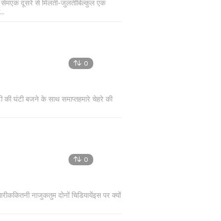
 की सेमएक दूसरे से मिलती-जुलतीबिल्कुल एक
..
0
टी की घंटी बजने के साथ समाप्तहमारे चेहरे की
0
रीककितनी नाजुकतुम दोनों चिडियायेंइस पर क्यों