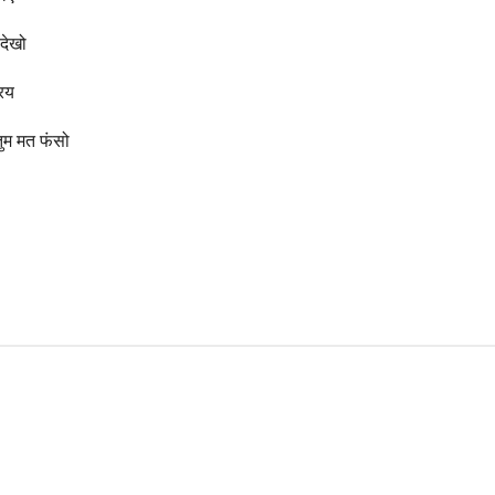
 देखो
रिय
तुम मत फंसो