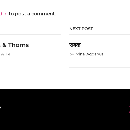
d in
to post a comment.
NEXT POST
 & Thorns
सबक
TAHIR
by
Minal Aggarwal
y