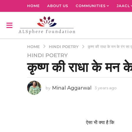
HOME
ABOUT US
COMMUNITIES
JAACL
HINDI POETRY
HOME
कृष्ण की राधा के मन के रंग सा
HINDI POETRY
3
कृष्ण की राधा के मन क
y
e
a
r
Minal Aggarwal
by
3 years ago
3
s
y
a
e
g
a
r
o
s
3
a
ऐसा भी क्या है कि
y
g