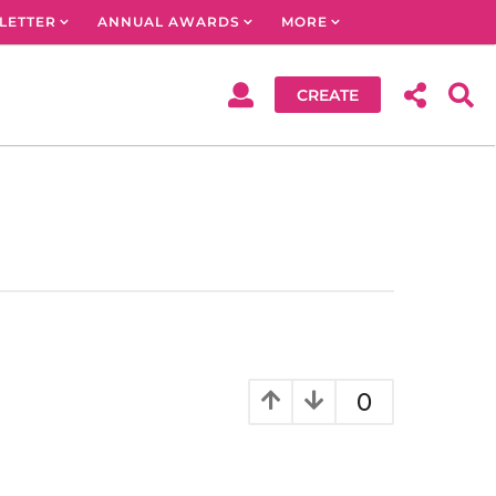
LETTER
ANNUAL AWARDS
MORE
CREATE
0