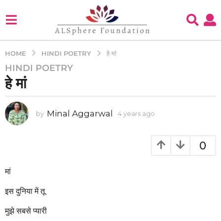
HINDI POETRY
HOME
हे मां
HINDI POETRY
4
हे मां
y
e
a
Minal Aggarwal
by
4 years ago
4
r
y
s
e
a
a
0
g
r
s
o
a
मां
4
g
y
o
इस दुनिया में तू
e
a
मुझे सबसे प्यारी