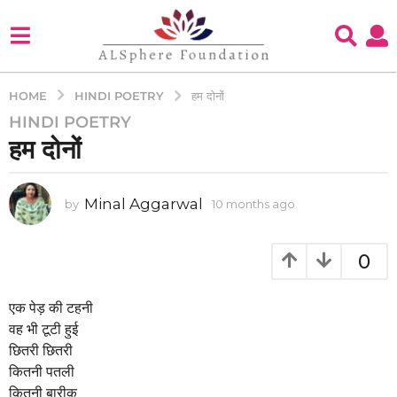
HINDI POETRY
HOME
हम दोनों
HINDI POETRY
1
हम दोनों
0
m
o
Minal Aggarwal
by
10 months ago
1
n
0
t
m
h
o
0
s
n
t
a
h
एक पेड़ की टहनी
g
s
वह भी टूटी हुई
o
a
छितरी छितरी
1
g
कितनी पतली
o
0
कितनी बारीक