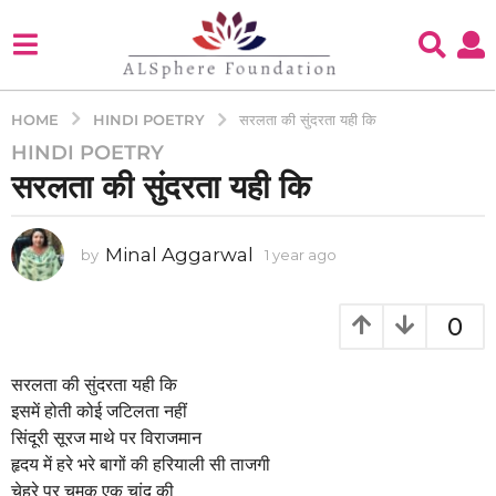
HINDI POETRY
HOME
सरलता की सुंदरता यही कि
HINDI POETRY
1
सरलता की सुंदरता यही कि
y
e
a
Minal Aggarwal
by
1 year ago
1
r
y
a
e
g
a
0
o
r
a
1
g
सरलता की सुंदरता यही कि
y
o
इसमें होती कोई जटिलता नहीं
e
सिंदूरी सूरज माथे पर विराजमान
a
हृदय में हरे भरे बागों की हरियाली सी ताजगी
r
चेहरे पर चमक एक चांद की