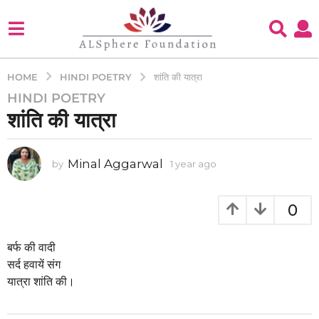
HINDI POETRY
HOME
शांति की यात्रा
HINDI POETRY
1
शांति की यात्रा
y
e
a
Minal Aggarwal
by
1 year ago
1
r
y
a
e
g
a
0
o
r
a
1
g
बर्फ की वादी
y
o
सर्द हवायें संग
e
यात्रा शांति की।
a
r