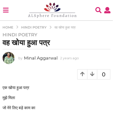
HINDI POETRY
HOME
वह खोया हुआ पत्र
HINDI POETRY
2
वह खोया हुआ पत्र
y
e
a
Minal Aggarwal
by
2 years ago
2
r
y
s
e
a
a
0
g
r
s
o
a
एक खोया हुआ पत्र
2
g
y
o
मुझे मिला
e
a
जो मेरे लिए बड़े काम का