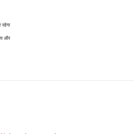
र रहेगा
हना और