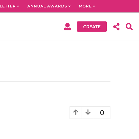
LETTER
ANNUAL AWARDS
MORE
CREATE
0