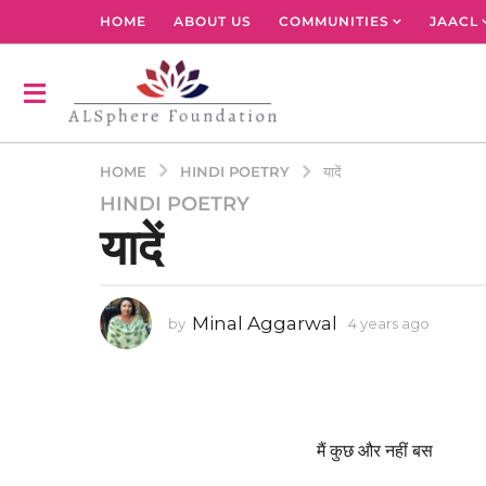
HOME
ABOUT US
COMMUNITIES
JAACL
HINDI POETRY
HOME
यादें
HINDI POETRY
4
यादें
y
e
a
r
Minal Aggarwal
by
4 years ago
4
s
y
a
e
g
a
r
o
s
4
a
मैं कुछ और नहीं बस
y
g