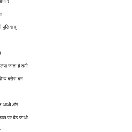
क आजाद
ता
पुलिंदा हूं
ा
लेपा जाता है तभी
योग्य बसेरा बन
झिझक आओ और
ी डाल पर बैठ जाओ
ा