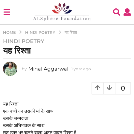
HINDI POETRY
HOME
यह रिश्ता
HINDI POETRY
1
यह रिश्ता
y
e
a
Minal Aggarwal
by
1 year ago
1
r
y
a
e
g
a
0
o
r
a
1
g
यह रिश्ता
y
o
एक बच्चे का उसकी मां के साथ
e
उसके जन्मदाता,
a
उसके अभिभावक के साथ
r
एक उम्र भर चलने वाला अटूट पावन रिश्ता है