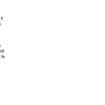
है
ल
ू
आती
से कि