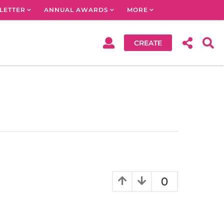
LETTER
ANNUAL AWARDS
MORE
CREATE
0