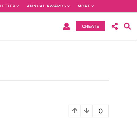
LETTER
ANNUAL AWARDS
MORE
CREATE
0