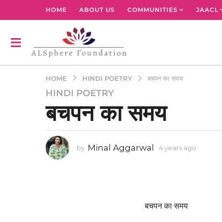
HOME
ABOUT US
COMMUNITIES
JAACL
HINDI POETRY
HOME
बचपन का समय
HINDI POETRY
4
बचपन का समय
y
e
a
r
Minal Aggarwal
by
4 years ago
4
s
y
a
e
g
a
r
o
s
4
a
बचपन का समय
y
g