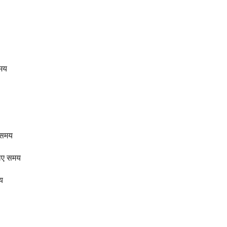
समय
 समय
लिए समय
य