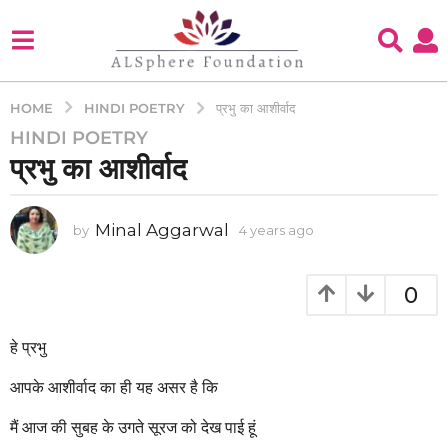
HINDI POETRY
HOME
प्रभु का आशीर्वाद
HINDI POETRY
4
प्रभु का आशीर्वाद
y
e
a
Minal Aggarwal
by
4 years ago
4
r
y
s
e
a
a
0
g
r
s
o
a
हे प्रभु
4
g
y
o
आपके आशीर्वाद का ही यह असर है कि
e
a
मैं आज की सुबह के उगते सूरज को देख पाई हूं