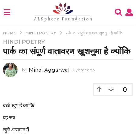
HINDI POETRY
HOME
पार्क का संपूर्ण वातावरण खुशनुमा है क्योंकि
HINDI POETRY
2
पार्क का संपूर्ण वातावरण खुशनुमा है क्योंकि
y
e
a
Minal Aggarwal
by
2 years ago
2
r
y
s
e
a
a
0
g
r
s
o
a
बच्चे खुश हैं क्योंकि
2
g
y
o
वह सब
e
a
खुले आसमान में