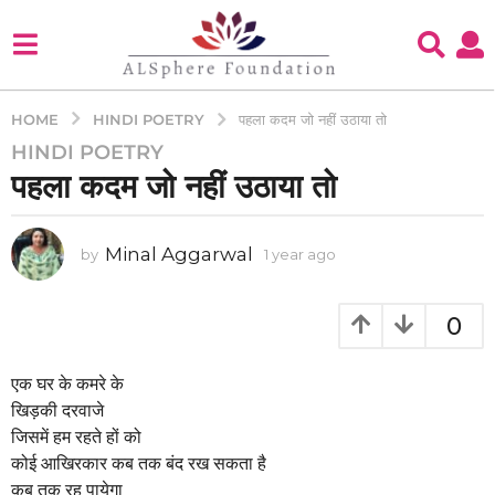
HINDI POETRY
HOME
पहला कदम जो नहीं उठाया तो
HINDI POETRY
1
पहला कदम जो नहीं उठाया तो
y
e
a
Minal Aggarwal
by
1 year ago
1
r
y
a
e
g
a
0
o
r
a
1
g
एक घर के कमरे के
y
o
खिड़की दरवाजे
e
जिसमें हम रहते हों को
a
कोई आखिरकार कब तक बंद रख सकता है
r
कब तक रह पायेगा