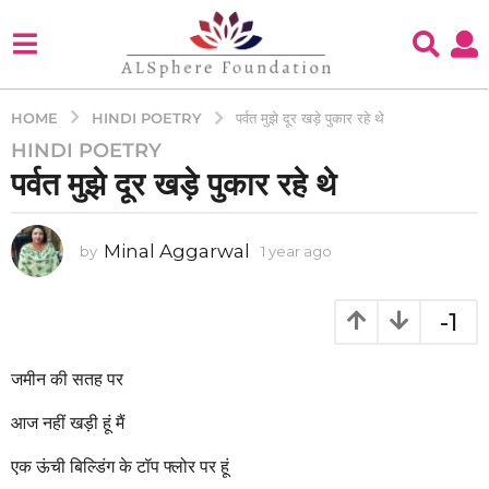
HINDI POETRY
HOME
पर्वत मुझे दूर खड़े पुकार रहे थे
HINDI POETRY
1
पर्वत मुझे दूर खड़े पुकार रहे थे
y
e
a
Minal Aggarwal
by
1 year ago
1
r
y
a
e
g
a
-1
o
r
a
1
g
जमीन की सतह पर
y
o
e
आज नहीं खड़ी हूं मैं
a
r
एक ऊंची बिल्डिंग के टॉप फ्लोर पर हूं