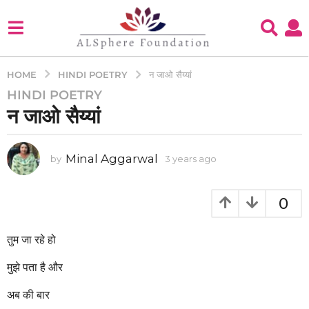
HINDI POETRY
HOME
न जाओ सैय्यां
HINDI POETRY
3
न जाओ सैय्यां
y
e
a
Minal Aggarwal
by
3 years ago
3
r
y
s
e
a
a
0
g
r
s
o
a
तुम जा रहे हो
3
g
y
o
मुझे पता है और
e
a
अब की बार