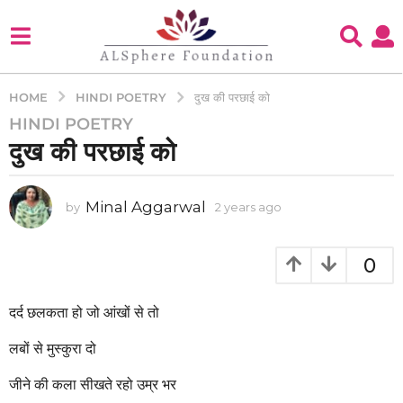
HINDI POETRY
HOME
दुख की परछाई को
HINDI POETRY
2
दुख की परछाई को
y
e
a
Minal Aggarwal
by
2 years ago
2
r
y
s
e
a
a
0
g
r
s
o
a
दर्द छलकता हो जो आंखों से तो
2
g
y
o
लबों से मुस्कुरा दो
e
a
जीने की कला सीखते रहो उम्र भर