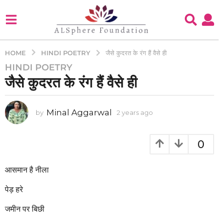
HINDI POETRY
HOME
जैसे कुदरत के रंग हैं वैसे ही
HINDI POETRY
2
जैसे कुदरत के रंग हैं वैसे ही
y
e
a
Minal Aggarwal
by
2 years ago
2
r
y
s
e
a
a
0
g
r
s
o
a
आसमान है नीला
2
g
y
o
पेड़ हरे
e
a
जमीन पर बिछी