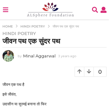
HINDI POETRY
HOME
जीवन पथ एक सुंदर पथ
HINDI POETRY
3
जीवन पथ एक सुंदर पथ
y
e
a
Minal Aggarwal
by
3 years ago
3
r
y
s
e
a
a
0
g
r
s
o
a
जीवन एक पथ है
3
g
y
o
इसे जीवंत,
e
a
उदासीन या सुरमई बनाना तो फिर