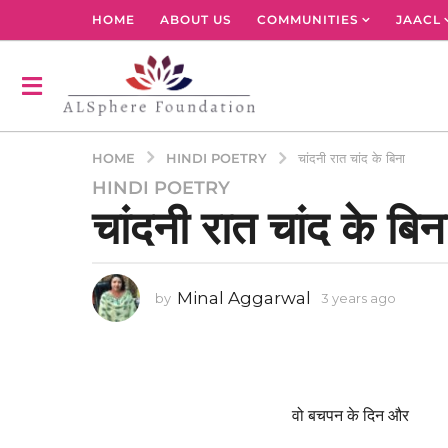
HOME
ABOUT US
COMMUNITIES
JAACL
HINDI POETRY
HOME
चांदनी रात चांद के बिना
HINDI POETRY
3
चांदनी रात चांद के बिन
y
e
a
r
Minal Aggarwal
by
3 years ago
3
s
y
a
e
g
a
r
o
s
3
a
वो बचपन के दिन और
y
g