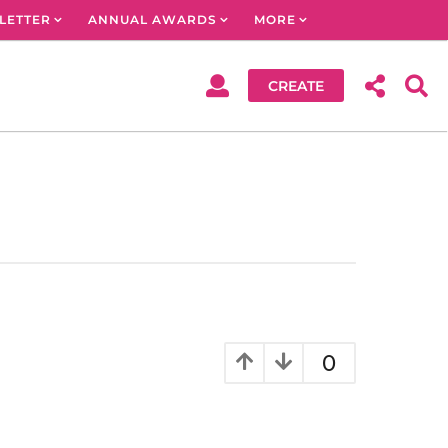
LETTER
ANNUAL AWARDS
MORE
CREATE
0