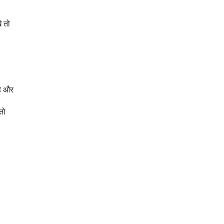
े तो
है और
तो