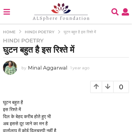
HINDI POETRY
HOME
घुटन बहुत है इस रिश्ते में
HINDI POETRY
1
घुटन बहुत है इस रिश्ते में
y
e
a
Minal Aggarwal
by
1 year ago
1
r
y
a
e
g
a
0
o
r
a
1
g
घुटन बहुत है
y
o
इस रिश्ते में
e
दिल के बेहद करीब होते हुए भी
a
अब इससे दूर जाने का मन है
r
वार्तालाप में कोई दिलचस्पी नहीं है