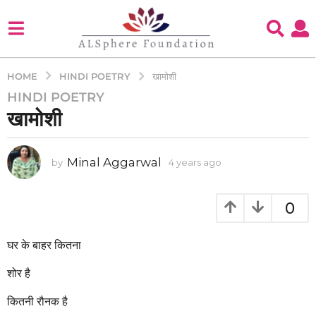
HINDI POETRY
HOME
खामोशी
HINDI POETRY
4
खामोशी
y
e
a
Minal Aggarwal
by
4 years ago
4
r
y
s
e
a
a
0
g
r
s
o
a
घर के बाहर कितना
4
g
y
o
शोर है
e
a
कितनी रौनक है