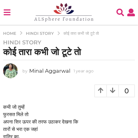
HINDI STORY
HOME
कोई तारा कभी जो टूटे तो
HINDI STORY
1
कोई तारा कभी जो टूटे तो
y
e
a
Minal Aggarwal
by
1 year ago
1
r
y
a
e
g
a
0
o
r
a
1
g
कभी जो तुम्हें
y
o
फुरसत मिले तो
e
अपना सिर ऊपर की तरफ उठाकर देखना कि
a
तारों से भरा एक जहां
r
रात्रि का,