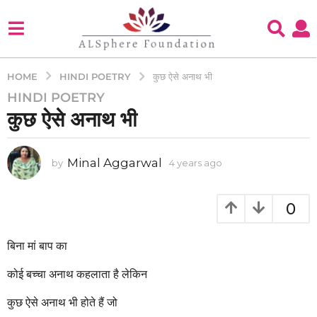
HINDI POETRY
HOME
कुछ ऐसे अनाथ भी
HINDI POETRY
4
कुछ ऐसे अनाथ भी
y
e
a
Minal Aggarwal
by
4 years ago
4
r
y
s
e
a
a
0
g
r
s
o
a
बिना मां बाप का
4
g
y
o
कोई बच्चा अनाथ कहलाता है लेकिन
e
a
कुछ ऐसे अनाथ भी होते हैं जो