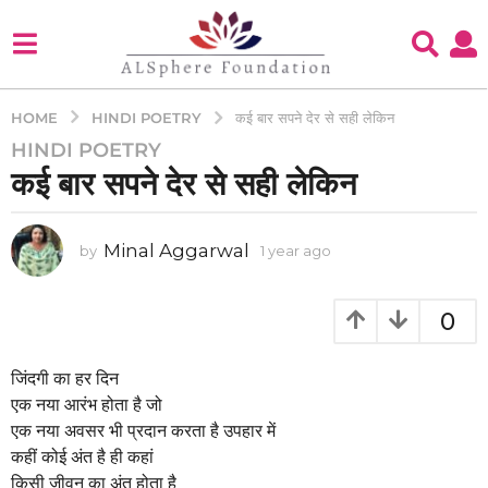
HINDI POETRY
HOME
कई बार सपने देर से सही लेकिन
HINDI POETRY
1
कई बार सपने देर से सही लेकिन
y
e
a
Minal Aggarwal
by
1 year ago
1
r
y
a
e
g
a
0
o
r
a
1
g
जिंदगी का हर दिन
y
o
एक नया आरंभ होता है जो
e
एक नया अवसर भी प्रदान करता है उपहार में
a
कहीं कोई अंत है ही कहां
r
किसी जीवन का अंत होता है