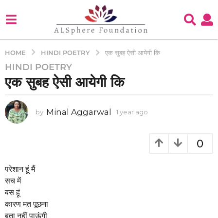
HINDI POETRY
HOME
एक सुबह ऐसी आयेगी कि
HINDI POETRY
1
एक सुबह ऐसी आयेगी कि
y
e
a
Minal Aggarwal
by
1 year ago
1
r
y
a
e
g
a
0
o
r
a
1
g
परेशान हूं मैं
y
o
सच में
e
बस हूं
a
कारण मत पूछना
r
बता नहीं पाऊंगी