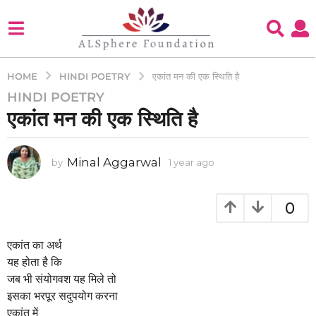
HINDI POETRY
HOME
एकांत मन की एक स्थिति है
HINDI POETRY
1
एकांत मन की एक स्थिति है
y
e
a
Minal Aggarwal
by
1 year ago
1
r
y
a
e
g
a
0
o
r
a
1
g
एकांत का अर्थ
y
o
यह होता है कि
e
जब भी संयोगवश यह मिले तो
a
इसका भरपूर सदुपयोग करना
r
एकांत में