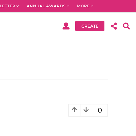
LETTER
ANNUAL AWARDS
MORE
CREATE
0