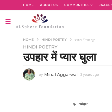
HOME
ABOUT US
COMMUNITIES
JAACL
HINDI POETRY
HOME
उपहार में प्यार घुला
HINDI POETRY
3
उपहार में प्यार घुला
y
e
a
r
Minal Aggarwal
by
3 years ago
3
s
y
a
e
g
a
r
o
s
3
a
इस त्योहार
y
g