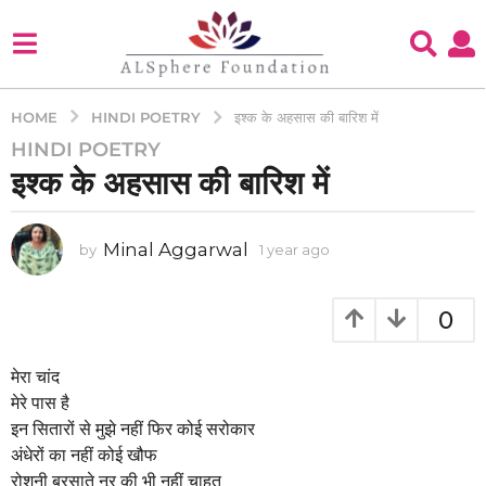
HINDI POETRY
HOME
इश्क के अहसास की बारिश में
HINDI POETRY
1
इश्क के अहसास की बारिश में
y
e
a
Minal Aggarwal
by
1 year ago
1
r
y
a
e
g
a
0
o
r
a
1
g
मेरा चांद
y
o
मेरे पास है
e
इन सितारों से मुझे नहीं फिर कोई सरोकार
a
अंधेरों का नहीं कोई खौफ
r
रोशनी बरसाते नूर की भी नहीं चाहत