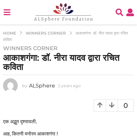
WINNERS CORNER
HOME
आकाशगंगा: डॉ. नीरा यादव द्वारा रचित
कविता
WINNERS CORNER
2
आकाशगंगा: डॉ. नीरा यादव द्वारा रचित
y
e
कविता
a
r
s
ALSphere
by
2 years ago
2
y
a
e
g
a
0
o
r
2
s
a
एक अद्भुत दृश्यावली,
y
g
e
o
आह, कितनी मनोरम आकाशगंगा !
a