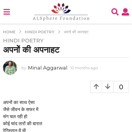
HINDI POETRY
HOME
अपनों की अपनाहट
HINDI POETRY
1
अपनों की अपनाहट
0
m
o
Minal Aggarwal
by
10 months ago
1
n
0
t
m
h
o
0
s
n
t
a
h
अपनों का साथ ऐसा
g
s
जैसे जीवन के सफर में
o
a
संग चल रही हो
1
g
कोई चांद तारों की बारात
o
0
रेगिस्तान में भी