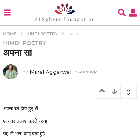
HINDI POETRY
HOME
अपना सा
HINDI POETRY
2
अपना सा
y
e
a
Minal Aggarwal
by
2 years ago
2
r
y
s
e
a
a
0
g
r
s
o
a
अपना घर होते हुए भी
2
g
y
o
एक घर तलाश करते रहना
e
a
यह भी भला कोई बात हुई