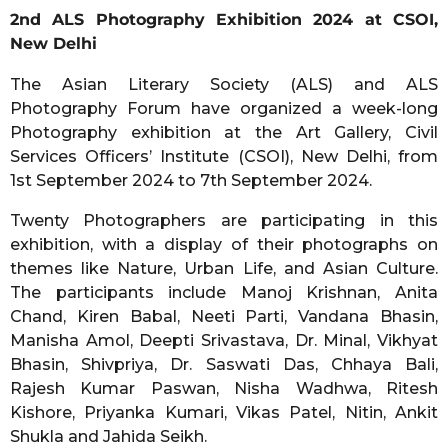
o
2nd ALS Photography Exhibition 2024 at CSOI,
r
New Delhi
s
a
The Asian Literary Society (ALS) and ALS
g
Photography Forum have organized a week-long
o
Photography exhibition at the Art Gallery, Civil
Services Officers’ Institute (CSOI), New Delhi, from
1st September 2024 to 7th September 2024.
Twenty Photographers are participating in this
exhibition, with a display of their photographs on
themes like Nature, Urban Life, and Asian Culture.
The participants include Manoj Krishnan, Anita
Chand, Kiren Babal, Neeti Parti, Vandana Bhasin,
Manisha Amol, Deepti Srivastava, Dr. Minal, Vikhyat
Bhasin, Shivpriya, Dr. Saswati Das, Chhaya Bali,
Rajesh Kumar Paswan, Nisha Wadhwa, Ritesh
Kishore, Priyanka Kumari, Vikas Patel, Nitin, Ankit
Shukla and Jahida Seikh.