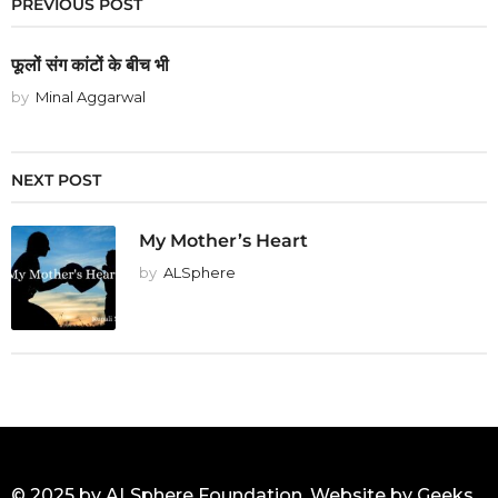
PREVIOUS POST
फूलों संग कांटों के बीच भी
by
Minal Aggarwal
NEXT POST
My Mother’s Heart
by
ALSphere
© 2025 by ALSphere Foundation. Website by
Geeks