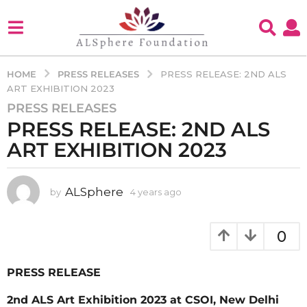
PRESS RELEASES
HOME
PRESS RELEASE: 2ND ALS
ART EXHIBITION 2023
PRESS RELEASES
4
PRESS RELEASE: 2ND ALS
y
e
ART EXHIBITION 2023
a
r
s
ALSphere
by
4 years ago
3
y
a
e
g
a
0
o
r
3
s
a
PRESS RELEASE
y
g
e
o
2nd ALS Art Exhibition 2023 at CSOI, New Delhi
a