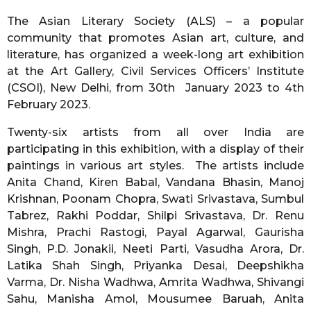
r
The Asian Literary Society (ALS) – a popular
s
community that promotes Asian art, culture, and
a
literature, has organized a week-long art exhibition
g
at the Art Gallery, Civil Services Officers’ Institute
o
(CSOI), New Delhi, from 30th January 2023 to 4th
February 2023.
Twenty-six artists from all over India are
participating in this exhibition, with a display of their
paintings in various art styles. The artists include
Anita Chand, Kiren Babal, Vandana Bhasin, Manoj
Krishnan, Poonam Chopra, Swati Srivastava, Sumbul
Tabrez, Rakhi Poddar, Shilpi Srivastava, Dr. Renu
Mishra, Prachi Rastogi, Payal Agarwal, Gaurisha
Singh, P.D. Jonakii, Neeti Parti, Vasudha Arora, Dr.
Latika Shah Singh, Priyanka Desai, Deepshikha
Varma, Dr. Nisha Wadhwa, Amrita Wadhwa, Shivangi
Sahu, Manisha Amol, Mousumee Baruah, Anita