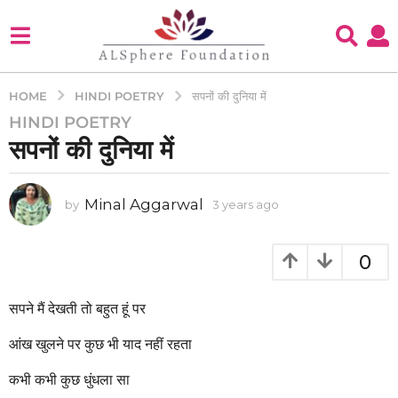
HINDI POETRY
HOME
सपनों की दुनिया में
HINDI POETRY
3
सपनों की दुनिया में
y
e
a
Minal Aggarwal
by
3 years ago
3
r
y
s
e
a
a
0
g
r
s
o
a
सपने मैं देखती तो बहुत हूं पर
3
g
y
o
आंख खुलने पर कुछ भी याद नहीं रहता
e
a
कभी कभी कुछ धुंधला सा