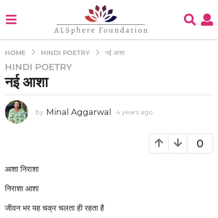
HINDI POETRY
HOME
नई आशा
HINDI POETRY
4
नई आशा
y
e
a
Minal Aggarwal
by
4 years ago
4
r
y
s
e
a
a
0
g
r
s
o
a
आशा निराशा
4
g
y
o
निराशा आशा
e
a
जीवन भर यह चक्र चलता ही रहता है