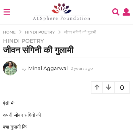
HINDI POETRY
HOME
जीवन संगिनी की गुलामी
HINDI POETRY
2
जीवन संगिनी की गुलामी
y
e
a
Minal Aggarwal
by
2 years ago
2
r
y
s
e
a
a
0
g
r
s
o
a
ऐसी भी
2
g
y
o
अपनी जीवन संगिनी की
e
a
क्या गुलामी कि