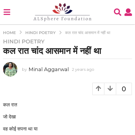
HINDI POETRY
HOME
कल रात चांद आसमान में नहीं था
HINDI POETRY
2
कल रात चांद आसमान में नहीं था
y
e
a
Minal Aggarwal
by
2 years ago
2
r
y
s
e
a
a
0
g
r
s
o
a
कल रात
2
g
y
o
जो देखा
e
a
वह कोई सपना था या