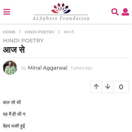
HINDI POETRY
HOME
आज से
HINDI POETRY
3
आज से
y
e
a
Minal Aggarwal
by
3 years ago
3
r
y
s
e
a
a
0
g
r
s
o
a
कल जो थी
3
g
y
o
वह मैं ही थी न
e
a
बेहद थकी हुई