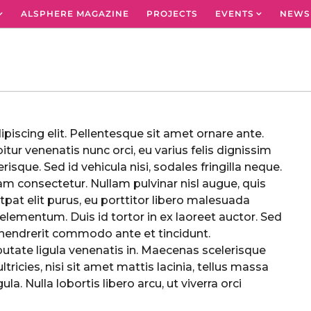
ALSPHERE MAGAZINE
PROJECTS
EVENTS
NEWS
iscing elit. Pellentesque sit amet ornare ante.
tur venenatis nunc orci, eu varius felis dignissim
erisque. Sed id vehicula nisi, sodales fringilla neque.
m consectetur. Nullam pulvinar nisl augue, quis
utpat elit purus, eu porttitor libero malesuada
elementum. Duis id tortor in ex laoreet auctor. Sed
n hendrerit commodo ante et tincidunt.
utate ligula venenatis in. Maecenas scelerisque
tricies, nisi sit amet mattis lacinia, tellus massa
a. Nulla lobortis libero arcu, ut viverra orci