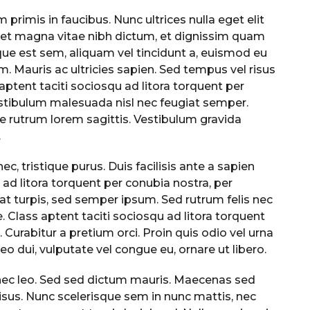
rimis in faucibus. Nunc ultrices nulla eget elit
eet magna vitae nibh dictum, et dignissim quam
esque est sem, aliquam vel tincidunt a, euismod eu
. Mauris ac ultricies sapien. Sed tempus vel risus
 aptent taciti sociosqu ad litora torquent per
stibulum malesuada nisl nec feugiat semper.
ae rutrum lorem sagittis. Vestibulum gravida
.
c, tristique purus. Duis facilisis ante a sapien
 ad litora torquent per conubia nostra, per
t turpis, sed semper ipsum. Sed rutrum felis nec
. Class aptent taciti sociosqu ad litora torquent
Curabitur a pretium orci. Proin quis odio vel urna
eo dui, vulputate vel congue eu, ornare ut libero.
d nec leo. Sed sed dictum mauris. Maecenas sed
risus. Nunc scelerisque sem in nunc mattis, nec