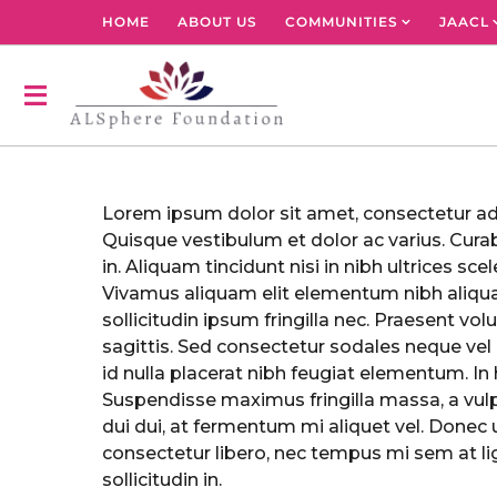
HOME
ABOUT US
COMMUNITIES
JAACL
Lorem ipsum dolor sit amet, consectetur adip
Quisque vestibulum et dolor ac varius. Curabi
in. Aliquam tincidunt nisi in nibh ultrices scel
Vivamus aliquam elit elementum nibh aliqua
sollicitudin ipsum fringilla nec. Praesent vol
sagittis. Sed consectetur sodales neque vel 
id nulla placerat nibh feugiat elementum. I
Suspendisse maximus fringilla massa, a vulp
dui dui, at fermentum mi aliquet vel. Donec ul
consectetur libero, nec tempus mi sem at ligul
sollicitudin in.