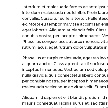
Interdum et malesuada fames ac ante ipsum p
interdum malesuada nec id nibh. Proin laor
convallis. Curabitur eu felis tortor. Pellent
ex. Morbi eu tempor mi, vitae accumsan enim
eget lobortis. Aliquam at blandit felis. Class
conubia nostra, per inceptos himenaeos. Ve
Phasellus congue lacus at arcu rhoncus, vit
rutrum lacus, eget rutrum dolor vulputate in
Phasellus et turpis malesuada, egestas leo ne
aliquam auctor. Class aptent taciti sociosqu
inceptos himenaeos. Vestibulum sed volutpa
nulla gravida, quis consectetur libero congue
per conubia nostra, per inceptos himenaeos. 
malesuada scelerisque ac vitae velit. Etiam l
Aliquam id sapien et elit blandit pretium i
mauris consequat, lacinia purus et, sagittis 