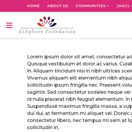
HOME
ABOUT US
COMMUNITIES
JAACL
Lorem ipsum dolor sit amet, consectetur adip
Quisque vestibulum et dolor ac varius. Curabi
in. Aliquam tincidunt nisi in nibh ultrices scel
Vivamus aliquam elit elementum nibh aliqua
sollicitudin ipsum fringilla nec. Praesent vol
sagittis. Sed consectetur sodales neque vel 
id nulla placerat nibh feugiat elementum. I
Suspendisse maximus fringilla massa, a vulp
dui dui, at fermentum mi aliquet vel. Donec ul
consectetur libero, nec tempus mi sem at ligul
sollicitudin in.