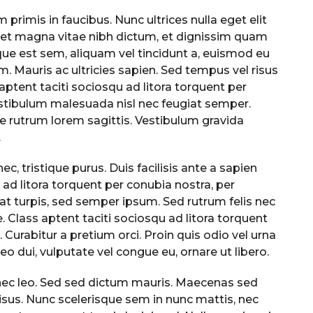
rimis in faucibus. Nunc ultrices nulla eget elit
eet magna vitae nibh dictum, et dignissim quam
esque est sem, aliquam vel tincidunt a, euismod eu
. Mauris ac ultricies sapien. Sed tempus vel risus
 aptent taciti sociosqu ad litora torquent per
stibulum malesuada nisl nec feugiat semper.
ae rutrum lorem sagittis. Vestibulum gravida
.
c, tristique purus. Duis facilisis ante a sapien
 ad litora torquent per conubia nostra, per
t turpis, sed semper ipsum. Sed rutrum felis nec
. Class aptent taciti sociosqu ad litora torquent
Curabitur a pretium orci. Proin quis odio vel urna
eo dui, vulputate vel congue eu, ornare ut libero.
d nec leo. Sed sed dictum mauris. Maecenas sed
risus. Nunc scelerisque sem in nunc mattis, nec