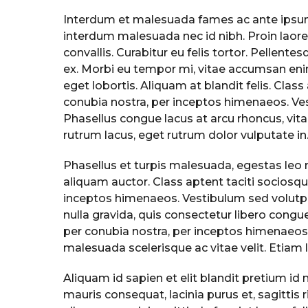
Interdum et malesuada fames ac ante ipsum p
interdum malesuada nec id nibh. Proin laor
convallis. Curabitur eu felis tortor. Pellent
ex. Morbi eu tempor mi, vitae accumsan enim
eget lobortis. Aliquam at blandit felis. Class
conubia nostra, per inceptos himenaeos. Ve
Phasellus congue lacus at arcu rhoncus, vit
rutrum lacus, eget rutrum dolor vulputate in
Phasellus et turpis malesuada, egestas leo ne
aliquam auctor. Class aptent taciti sociosqu
inceptos himenaeos. Vestibulum sed volutpa
nulla gravida, quis consectetur libero congue
per conubia nostra, per inceptos himenaeos. 
malesuada scelerisque ac vitae velit. Etiam l
Aliquam id sapien et elit blandit pretium i
mauris consequat, lacinia purus et, sagittis 