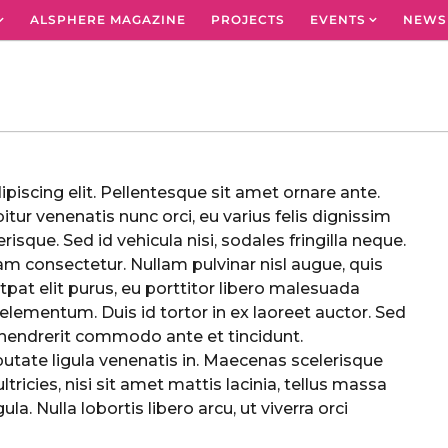
ALSPHERE MAGAZINE
PROJECTS
EVENTS
NEWS
iscing elit. Pellentesque sit amet ornare ante.
tur venenatis nunc orci, eu varius felis dignissim
erisque. Sed id vehicula nisi, sodales fringilla neque.
m consectetur. Nullam pulvinar nisl augue, quis
utpat elit purus, eu porttitor libero malesuada
elementum. Duis id tortor in ex laoreet auctor. Sed
n hendrerit commodo ante et tincidunt.
utate ligula venenatis in. Maecenas scelerisque
tricies, nisi sit amet mattis lacinia, tellus massa
a. Nulla lobortis libero arcu, ut viverra orci