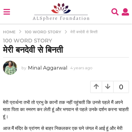
100 WORD STORY
HOME
मेरी बनदेवी से बिनती
100 WORD STORY
4
मेरी बनदेवी से बिनती
y
e
a
Minal Aggarwal
by
4 years ago
4
r
y
s
e
a
a
0
g
r
s
o
a
मेरी प्रार्थना तभी तो प्रभु के कानों तक नहीं पहुंचती कि उनसे पहले मैं अपने
4
g
माता पिता का स्मरण कर लेती हूं और भगवान से पहले उनके दर्शन करना चाहती
y
o
हूं।
e
a
आज मैं मंदिर के प्रांगण से बाहर निकलकर एक घने जंगल में आई हूं और मेरी