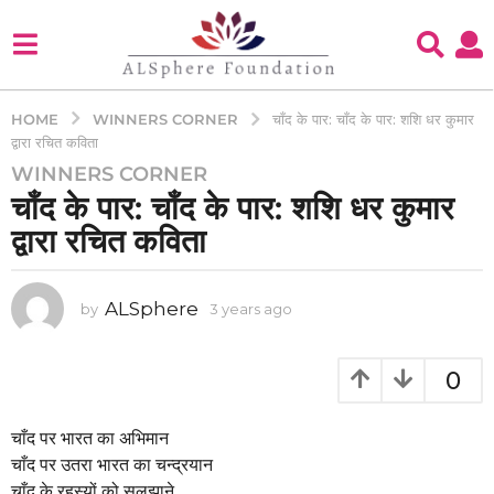
WINNERS CORNER
HOME
चाँद के पार: चाँद के पार: शशि धर कुमार
द्वारा रचित कविता
WINNERS CORNER
3
चाँद के पार: चाँद के पार: शशि धर कुमार
y
e
द्वारा रचित कविता
a
r
s
ALSphere
by
3 years ago
3
y
a
e
g
a
0
o
r
3
s
a
चाँद पर भारत का अभिमान
y
g
चाँद पर उतरा भारत का चन्द्रयान
e
o
चाँद के रहस्यों को सुलझाने
a